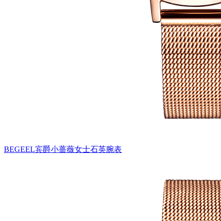
BEGEEL宾爵小蔷薇女士石英腕表