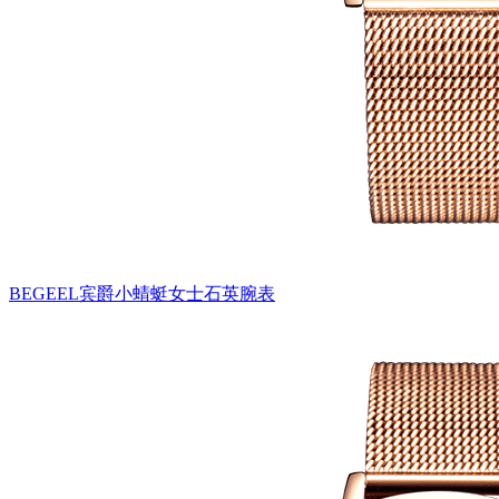
BEGEEL宾爵小蜻蜓女士石英腕表