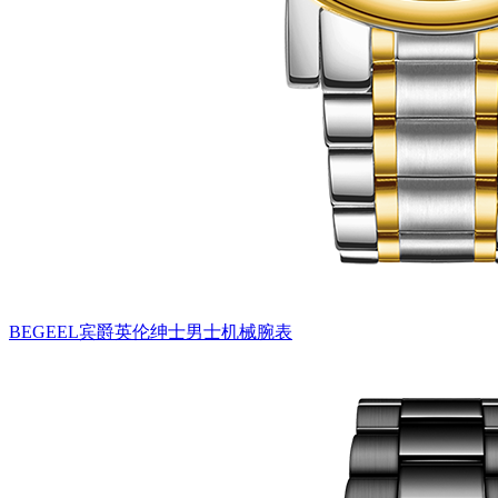
BEGEEL宾爵英伦绅士男士机械腕表