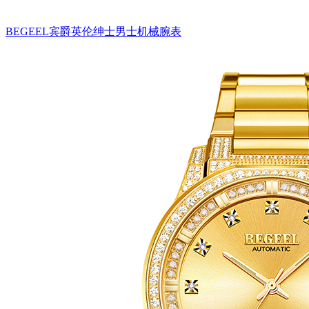
BEGEEL宾爵英伦绅士男士机械腕表