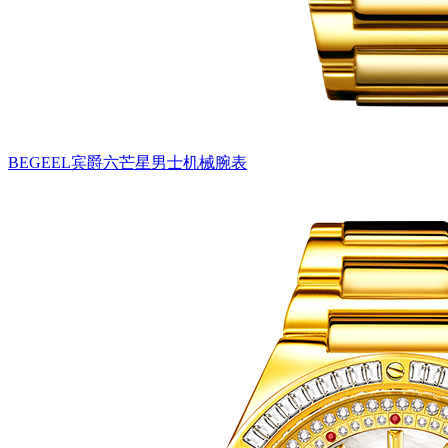
BEGEEL宾爵六芒星男士机械腕表