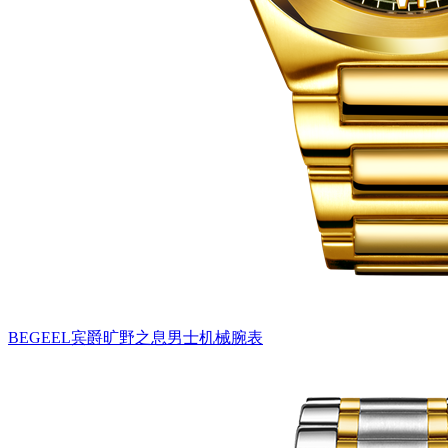
BEGEEL宾爵旷野之息男士机械腕表