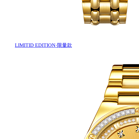
LIMITID EDITION·限量款