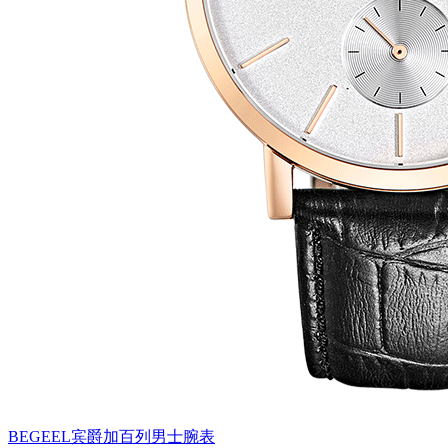
BEGEEL宾爵加百列男士腕表