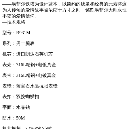
——埃菲尔铁塔为设计蓝本，以简约的线条和经典的元素将这
为人传颂的爱情故事被浓缩于方寸之间，铭刻埃菲尔大师永恒
不变的爱情信仰。
—
技术规格
型号：B931M
系列：男士腕表
机芯：进口朗达石英机芯
表壳：316L精钢+电镀真金
表带：316L精钢+电镀真金
表镜：蓝宝石水晶抗损表镜
表扣：双按蝴蝶扣
字面：水晶钻
防水：50M
机芯振频：32768次/小时