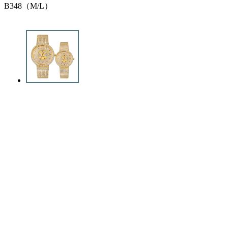
B348（M/L）