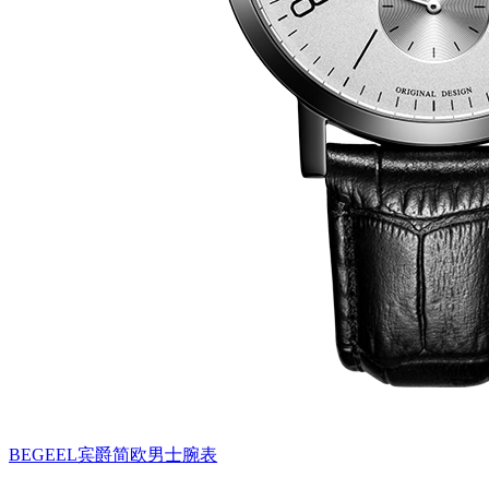
BEGEEL宾爵简欧男士腕表