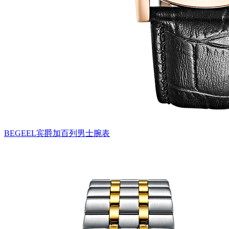
BEGEEL宾爵加百列男士腕表