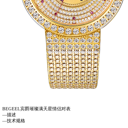
BEGEEL宾爵璀璨满天星情侣对表
—
描述
—
技术规格