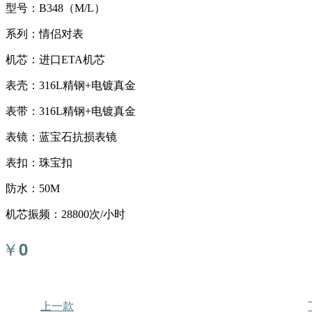
型号：B348（M/L）
系列：情侣对表
机芯：进口ETA机芯
表壳：316L精钢+电镀真金
表带：316L精钢+电镀真金
表镜：蓝宝石抗损表镜
表扣：珠宝扣
防水：50M
机芯振频：28800次/小时
￥
0
上一款