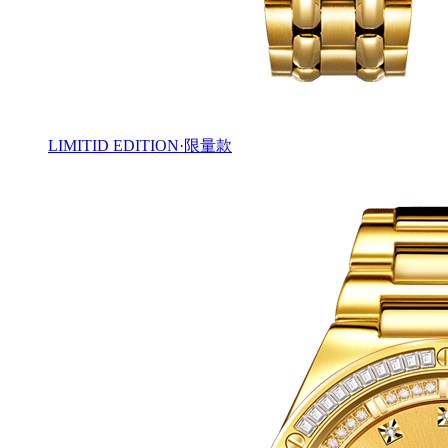
LIMITID EDITION·限量款