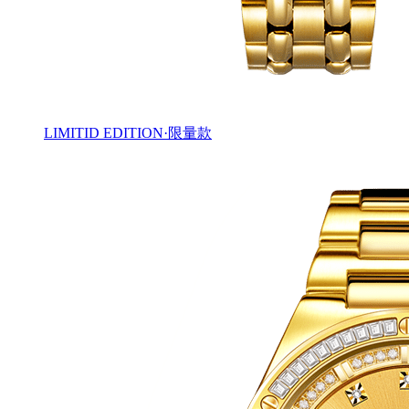
LIMITID EDITION·限量款