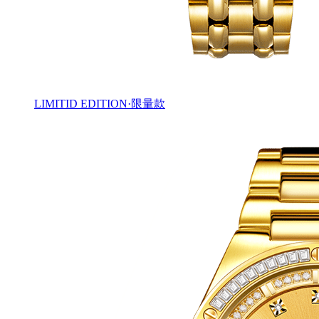
LIMITID EDITION·限量款