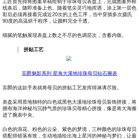
工匠首先得将图案草稿绘制于珍珠母贝表盘上，完成图案外框
线条后，随即准备上色。随着笔尖灵巧地挥洒，涂上第一层色
彩后必须再接着完成近
20次的上色工序，当中穿插多次摄氏
90度的高温烘干程序，让颜料完全干透。
细腻的笔触展现表盘上数之不尽的色调层次，含蓄内敛。
拼贴工艺
宾爵魅影系列
星海大溪地珍珠母贝钻石腕表
宾爵的这款手表就将母贝的拼贴工艺发挥得淋漓尽致。
表盘采用质地独特的白色或黑色大溪地珍珠母贝装饰拼接，将
拥有海洋神秘与沉静气质的珍珠贝母精心拼接，像是将大海搬
进了腕表中央。
白色的浪花、粉色的云朵、紫色的梦境，三种颜色的珍珠母贝
搭配得错落有致，生动地描绘出海上星河的神秘与梦幻，让最