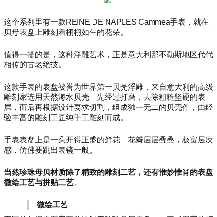
这个系列里有一款
REINE DE NAPLES Cammea手表，就在
贝母表盘上雕刻着栩栩如生的花朵。
值得一提的是，这种浮雕艺术，正是意大利那不勒斯地区代代
相传的古老绝技。
这款手表的表盘被誉为世界第一贝壳浮雕，来自意大利的高级
雕刻家选用天然海水贝壳，先经过打磨，去除粗糙坚硬的表
层，而后再根据设计要求切割，组成独一无二的贝壳件，由经
验丰富的雕刻工匠纯手工雕刻而成。
手表表盘上是一朵开得正盛的鲜花，花瓣层层叠叠，极富层次
感，仿佛要跳出表镜一般。
当然珍珠母贝材质除了精致的雕刻工艺，还有惟妙惟肖的表盘
微绘工艺与拼贴工艺
。
微绘工艺