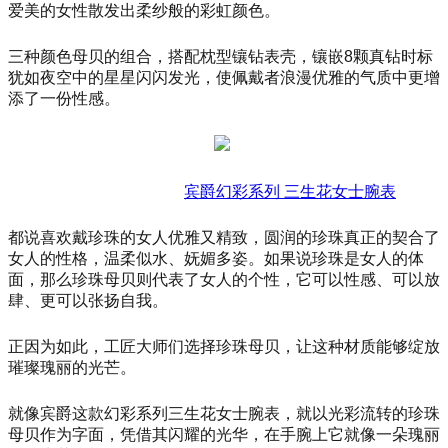
爱美的女性散发出柔纱般的彩虹颜色。
三种颜色母贝的组合，搭配枕型镶钻表壳，镶嵌
8颗真钻时标
犹如夜空中的星星闪闪发光，使佩戴者浪漫优雅的气质中更增
添了一份性感。
宾爵幻彩系列
三生花女士腕表
都说喜欢戴珍珠的女人优雅又精致，圆润的珍珠真正的契合了
女人的性格，温柔似水、妩媚多姿。如果说珍珠是女人的体
面，那么珍珠母贝则代表了女人的个性，它可以性感、可以放
肆、更可以张扬自我。
正因为如此，工匠大师们选择珍珠母贝，让这种材质能够绽放
璀璨瑰丽的光芒。
就像宾爵这款幻彩系列三生花女士腕表，就以光彩流转的珍珠
母贝作为字面，凭借其闪耀的光华，在手腕上它就像一朵瑰丽