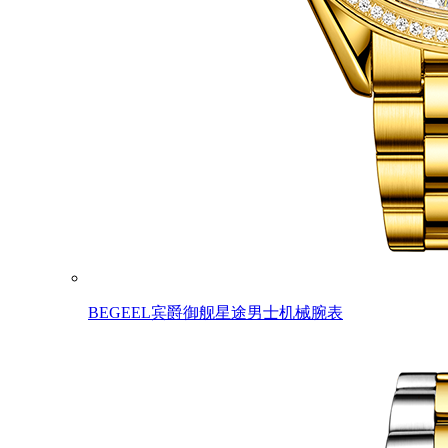
BEGEEL宾爵御舰星途男士机械腕表