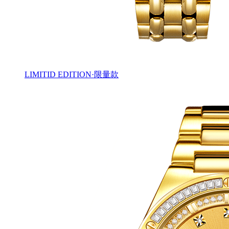
LIMITID EDITION·限量款