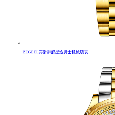
BEGEEL宾爵御舰星途男士机械腕表