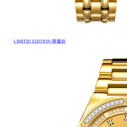
LIMITID EDITION·限量款